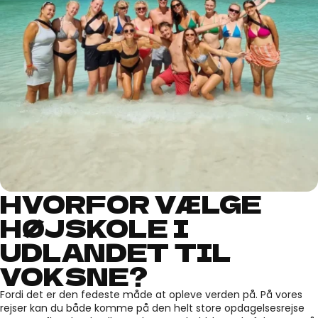
HVORFOR VÆLGE
HØJSKOLE I
HØJSKOLE I UDLANDET FOR VOKSNE
UDLANDET TIL
VOKSNE?
Fordi det er den fedeste måde at opleve verden på. På vores
rejser kan du både komme på den helt store opdagelsesrejse