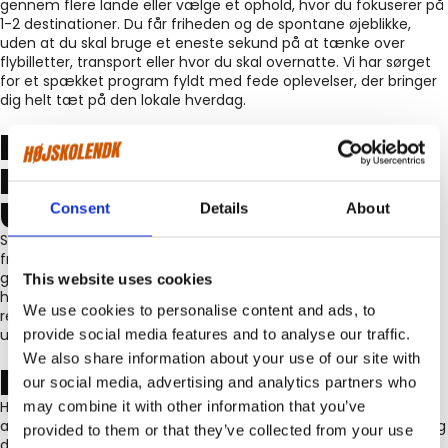
gennem flere lande eller vælge et ophold, hvor du fokuserer på
1-2 destinationer. Du får friheden og de spontane øjeblikke,
uden at du skal bruge et eneste sekund på at tænke over
flybilletter, transport eller hvor du skal overnatte. Vi har sørget
for et spækket program fyldt med fede oplevelser, der bringer
dig helt tæt på den lokale hverdag.
ET UNIKT
FÆLLESSKAB AF
UNGE VOKSNE
Consent
Details
About
Sammen med andre unge voksne fra hele landet deler du alt
fra store oplevelser til de rolige stunder. Vi sørger for at ryste
gruppen godt sammen gennem sociale aktiviteter, så du
This website uses cookies
hurtigt føler dig inkluderet. For mange bliver venskaberne fra
We use cookies to personalise content and ads, to
rejsen til livslange bånd, fordi I har delt oplevelser, der er langt
ud over det sædvanlige.
provide social media features and to analyse our traffic.
We also share information about your use of our site with
REJS UD MED RO
our social media, advertising and analytics partners who
Hos HØJSKOLENDK finder du balance mellem planlagte
may combine it with other information that you’ve
aktiviteter og tid til dine egne eventyr. Vi står for sikkerheden og
provided to them or that they’ve collected from your use
det praktiske, mens du har friheden til at udforske verden