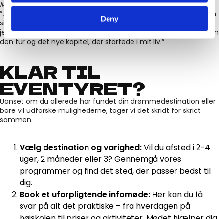
Marie – Indien, Nepal & Thailand
”Jeg kan takke mig selv for at vælge at flyve om på den anden
Deny
side af jorden med 29 fremmede mennesker, fordi ‘det klarer
jeg helt sikkert’. Jeg bliver stadig blød om hjertet ved tanken om
den tur og det nye kapitel, der startede i mit liv.”
KLAR TIL
EVENTYRET?
Uanset om du allerede har fundet din drømmedestination eller
bare vil udforske mulighederne, tager vi det skridt for skridt
sammen.
Vælg destination og varighed:
Vil du afsted i 2-4
uger, 2 måneder eller 3? Gennemgå vores
programmer og find det sted, der passer bedst til
dig.
Book et uforpligtende infomøde:
Her kan du få
svar på alt det praktiske – fra hverdagen på
højskolen til priser og aktiviteter. Mødet hjælper dig