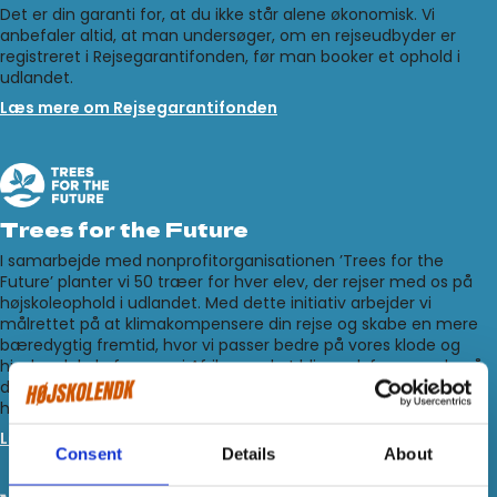
Det er din garanti for, at du ikke står alene økonomisk. Vi
anbefaler altid, at man undersøger, om en rejseudbyder er
registreret i Rejsegarantifonden, før man booker et ophold i
udlandet.
Læs mere om Rejsegarantifonden
Trees for the Future
I samarbejde med nonprofitorganisationen ’Trees for the
Future’ planter vi 50 træer for hver elev, der rejser med os på
højskoleophold i udlandet. Med dette initiativ arbejder vi
målrettet på at klimakompensere din rejse og skabe en mere
bæredygtig fremtid, hvor vi passer bedre på vores klode og
hjælper lokale farmere i Afrika med at blive selvforsynende på
deres egne farme og dermed mindske fattigdom og
hungersnød i udsatte områder.
Læs mere om Trees for the Future
Consent
Details
About