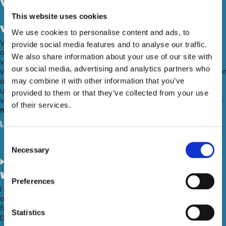
This website uses cookies
Verdens Skove
We use cookies to personalise content and ads, to
Vi har etableret et samarbejde med Verdens Skove, en
provide social media features and to analyse our traffic.
organisation, der arbejder for bevarelse og bæredygtig brug af
We also share information about your use of our site with
verdens skove – både de danske skove og regnskoven. Alle
our social media, advertising and analytics partners who
vores elever har, før og efter deres højskoleophold, mulighed for
may combine it with other information that you’ve
at købe en HØJSKOLENDK t-shirt, og alle penge derfra går
ubeskåret til køb og fredning af skovområder, rundt omkring i
provided to them or that they’ve collected from your use
verden. Vi er kun lige gået igang, og har allerede fredet
106.785
of their services.
m2 regnskov
i Nicaragua. Dét er vi stolte af.
Læs mere om Verdens Skove
Consent
Necessary
Selection
World Animal Protection
Preferences
I HØJSKOLENDK støtter vi Word Animal Protection – en
organisation, der arbejder på at stoppe dyremishandling, dyr i
fangenskab og handlen med vilde dyr.
Statistics
Derfor udbyder, anbefaler eller opfordrer vi aldrig til aktiviteter