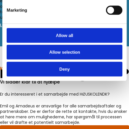
eller underholdning, hvor dyr i fangenskab er involveret. Vi
opfordrer derimod til at opleve dyrene i det fri – tag på safari,
Marketing
tag et dykkercertifikat eller stå tidligt op og oplev dyrelivet
udfolde sig autentisk.
Læs mere om World Animal Protection
Allow all
Allow selection
Har du spørgsmål?
KONTAKT OS
Deny
Vi sidder klar til at hjælpe
Er du interesseret i et samarbejde med HØJSKOLENDK?
Emil og Amadeus er ansvarlige for alle samarbejdsaftaler og
partnerskaber. De er derfor de rette at kontakte, hvis du ønsker
at høre mere om mulighederne, har spørgsmål til processen
eller vil drøfte et potentielt samarbejde.