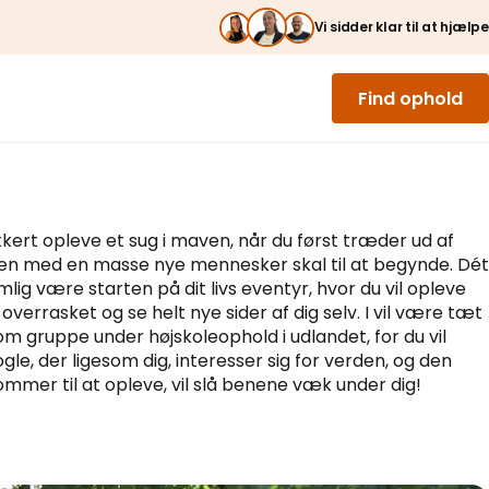
Vi sidder klar til at hjælpe
Find ophold
sikkert opleve et sug i maven, når du først træder ud af
jsen med en masse nye mennesker skal til at begynde. Dét
emlig være starten på dit livs eventyr, hvor du vil opleve
overrasket og se helt nye sider af dig selv. I vil være tæt
m gruppe under højskoleophold i udlandet, for du vil
gle, der ligesom dig, interesser sig for verden, og den
mmer til at opleve, vil slå benene væk under dig!