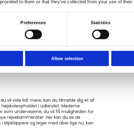
 provided to them or that they’ve collected from your use of their
 Når det så er sagt, gør vi en dyd ud af, at vi
or familie.
Preferences
Statistics
ngen?
ingen. Teori og tavleundervisning bliver holdt
t i praktiske øvelser med leg og læring på
 for at huske de vigtige ting. Hvilke fag har
Allow selection
du vil vide lidt mere, kan du tilmelde dig et af
 højskoleopholdet i udlandet. Møderne
 er som underviserne, du vil få muligheden for
e nye rejsekammerater. Her kan du se de
 i klipklappere og leger med aber lige nu, kan