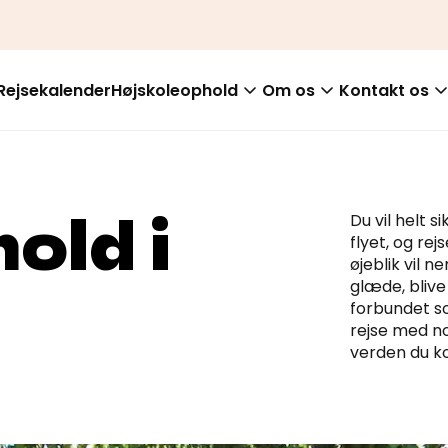
Rejsekalender
Højskoleophold
Om os
Kontakt os
old i
Du vil helt 
flyet, og re
øjeblik vil n
glæde, blive 
forbundet so
rejse med no
verden du ko