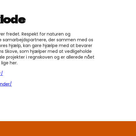
klode
ver fredet. Respekt for naturen og
ellige samarbejdspartnere, der sammen med os
lv vores hjælp, kan gøre hjælpe med at bevarer
ns Skove, som hjælper med at vedligeholde
e projekter i regnskoven og er allerede nået
lige her.
r/
ender/