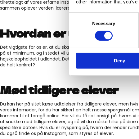
other information that you’ve
tilrettelagt af vores erfarne instruktører med et højt engagement.
sammen oplever verden, lærere og elever imellem, så vi er en st
Consent
Necessary
Selection
Hvordan er undervisni
Det vigtigste for os er, at du skal være en aktiv del af undervisn
på et minimum, og i stedet vil undervisningen tage udgangspunk
højskoleopholdet i udlandet. Det mener vi, vil give bedre mulighed
Deny
de helt konkret?
Mød tidligere elever
Du kan her på sitet læse udtalelser fra tidligere elever, men hvis 
vores infomøder, for du har sikkert en helt masse spørgsmål om
kommer til at foregå online. Her vil du få sat ansigt på, hvem vi
at snakke med tidligere elever, og så vil du måske hilse på din
specifikke datoer. Hvis du er nysgerrig på, hvem der render rundt
du også finde os på Instagram, som styres af elever.