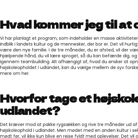
Hvad kommer jeg til at
Vi har planlagt et program, som indeholder en masse aktiviteter 
indblik i landets kultur og de mennesker, der bor er. Det vil hurt
være den nye familie. I de tre måneder, du er afsted, vil der væ
hjælpende hånd, du vil lære sproget, så du kan befærde dig, og
igennem teambuilding. Alt afhængigt af, hvad du ønsker at op
højskoleopholdet i udlandet, kan du vælge mellem de syv forske
mere om her.
Hvorfor tage et højskol
udlandet?
Det kræver mod at pakke rygsækken og rive tre måneder ud af 
højskoleophold i udlandet. Men mødet med en anden kultur i s
mødt før, vil ikke kun blive en rejse fyldt med oplevelser. Det vil