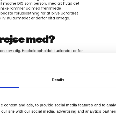
den vil modne DIG som person, med alt hvad det
e danske rammer ud med fremmede
 bedste forudsætning for at blive udfordret
s liv. Kulturmødet er derfor alfa omega.
 rejse med?
n som dig. Højskoleopholdet i udlandet er for
ndre. Det, vi kan sige med sikkerhed, er, at
på rejsen. Tidligere elever har beskrevet
de venskaber, der opstår, har vi en
nion weekender. Det fortæller lidt om, hvilke
Details
e content and ads, to provide social media features and to analy
orme den bedst tænkelige rejse. Vi skaber
 our site with our social media, advertising and analytics partn
 at opdage en helt ny kultur. Undervisningen er