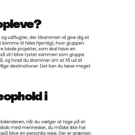
 opleve?
og udflugter, der tilsammen vil give dig et
igt komme til føles hjemligt, hvor gruppen
re lokale projekter, som skal have en
 så vil I blive rystet sammen som gruppe
nå, og hvad du drømmer om at få ud af
llige destinationer. Det kan du læse meget
eophold i
kalenderen, når du vælger at tage på et
elskab med mennesker, du måske ikke har
 også blive en personlig rejse. Der er grænser,