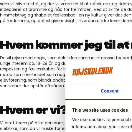
som vil blive testet, og der vil være tid til at reflektere, og ti
indebærer af drømme og håb for fremtiden. Ved at skifte d
himmelstrøg og skabe et fællesskab i en ny kultur giver det den
på fordomme, og det vil give indsigt i, hvordan andre lever dere
Hvem kommer jeg til at
Du vil rejse med nogle, som deler den samme interesse for verde
unge mellem ca. 18-28 år, og du kommer til at rejse med ca. 30 a
respekten og fællesskabet for hinanden er det, vi vægter højest 
netop sammenholdet som noget af det bedste, og for at bevare 
elevforening, som blandt andet arrangerer festival-camps og reu
venskaber der opstår på sådan en rejse.
Consent
Hvem er vi?
This website uses cookies
We use cookies to personalis
Vi er et team på otte personer, som alle lever og ånder for at f
information about your use of
øjeblikke, som du vil huske for evigt, og vi vil åbne dine øjne for