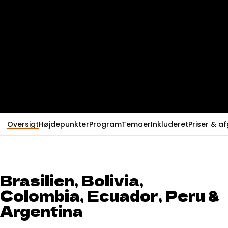
Oversigt
Højdepunkter
Program
Temaer
Inkluderet
Priser & a
Brasilien, Bolivia,
Colombia, Ecuador, Peru &
Argentina