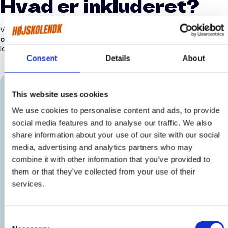
Hvad er inkluderet?
Vi gør os umage for at give dig en fuld pakkeløsning – med
oplevelser og flybilletter tur/retur inkluderet
, så du trygt kan
lade alt planlægningen til os.
Consent
Details
About
Altid inkluderet
Gen
This website uses cookies
We use cookies to personalise content and ads, to provide
Dansk rejseleder på hele opholdet
Alle
social media features and to analyse our traffic. We also
Danske undervisere
Fly
share information about your use of our site with our social
24/7 Nødtelefon
Lok
media, advertising and analytics partners who may
Infobreve m. pakkelister, visum- og
Ind
combine it with other information that you’ve provided to
opholdsinfo mm.
them or that they’ve collected from your use of their
Ind
Grundig vejledning omkring visum &
services.
Ind
indrejseregler
Ind
Afrejsemøde i Danmark ca. 3-6 uger før
afrejse
Ind
Consent