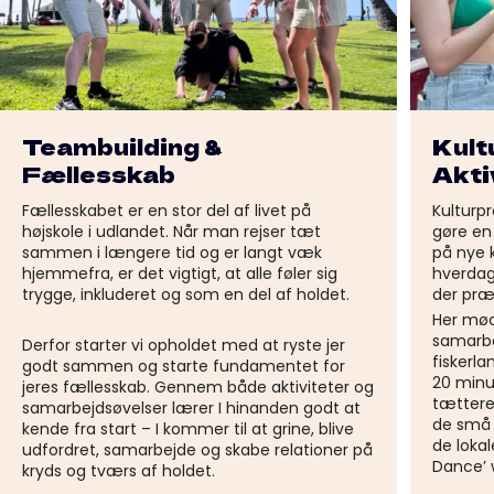
Teambuilding &
Kult
Fællesskab
Akti
Fællesskabet er en stor del af livet på
Kulturpr
højskole i udlandet. Når man rejser tæt
gøre en 
sammen i længere tid og er langt væk
på nye k
hjemmefra, er det vigtigt, at alle føler sig
hverdag
trygge, inkluderet og som en del af holdet.
der præ
Her mød
samarbej
Derfor starter vi opholdet med at ryste jer
fiskerl
godt sammen og starte fundamentet for
20 minut
jeres fællesskab. Gennem både aktiviteter og
tættere
samarbejdsøvelser lærer I hinanden godt at
de små 
kende fra start – I kommer til at grine, blive
de loka
udfordret, samarbejde og skabe relationer på
Dance’ 
kryds og tværs af holdet.