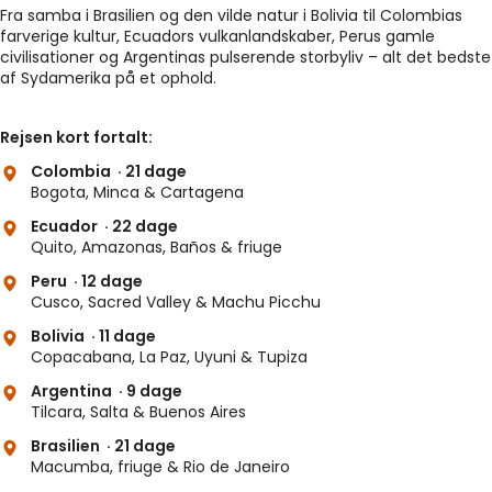
Fra samba i Brasilien og den vilde natur i Bolivia til Colombias
farverige kultur, Ecuadors vulkanlandskaber, Perus gamle
civilisationer og Argentinas pulserende storbyliv – alt det bedste
af Sydamerika på et ophold.
Rejsen kort fortalt:
Colombia
· 21 dage
Bogota, Minca & Cartagena
Ecuador
· 22 dage
Quito, Amazonas, Baños & friuge
Peru
· 12 dage
Cusco, Sacred Valley & Machu Picchu
Bolivia
· 11 dage
Copacabana, La Paz, Uyuni & Tupiza
Argentina
· 9 dage
Tilcara, Salta & Buenos Aires
Brasilien
· 21 dage
Macumba, friuge & Rio de Janeiro