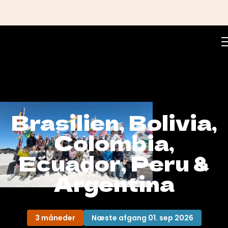
Brasilien, Bolivia,
Colombia,
Ecuador, Peru &
Argentina
3 måneder
Næste afgang 01. sep 2026