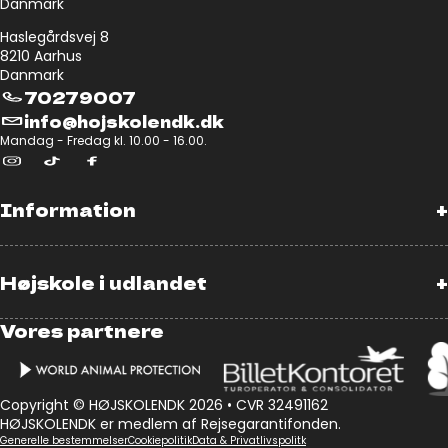
Danmark
Haslegårdsvej 8
8210 Aarhus
Danmark
70279007
info@hojskolendk.dk
Mandag - Fredag kl. 10.00 - 16.00.
Information
+
Højskole i udlandet
+
Vores partnere
Copyright © HØJSKOLENDK 2026 • CVR 32491162
HØJSKOLENDK er medlem af Rejsegarantifonden.
Generelle bestemmelser
Cookiepolitik
Data & Privatlivspolitk