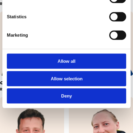
Rejseleder & Underviser
Rejseleder & Underviser
Statistics
Marketing
Allow all
Allow selection
Cecilie B. Tolstrup
Sofie Arndt
Rejseleder & Underviser
Rejseleder & Underviser
Deny