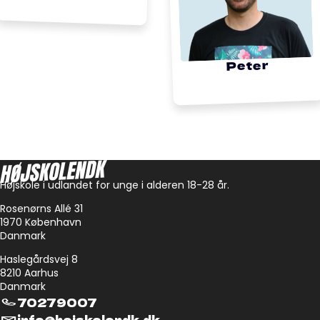
Peter
Højskole i udlandet for unge i alderen 18-28 år.
Rosenørns Allé 31
1970 København
Danmark
Haslegårdsvej 8
8210 Aarhus
Danmark
70279007
info@hojskolendk.dk