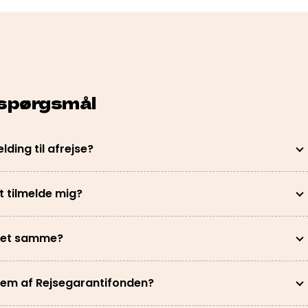
 spørgsmål
lding til afrejse?
t tilmelde mig?
 det samme?
em af Rejsegarantifonden?