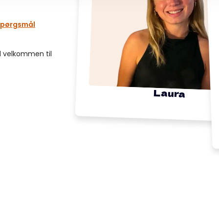
 spørgsmål
id velkommen til
Laura