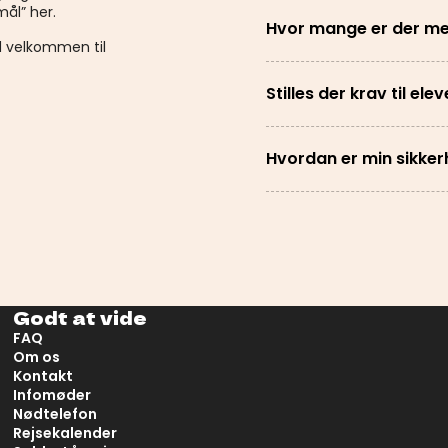
mål” her.
Hvor mange er der me
id velkommen til
Stilles der krav til ele
Hvordan er min sikker
Godt at vide
FAQ
Om os
Kontakt
Infomøder
Nødtelefon
Rejsekalender