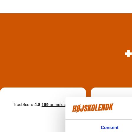
9
Anbefaler HØ
Consent