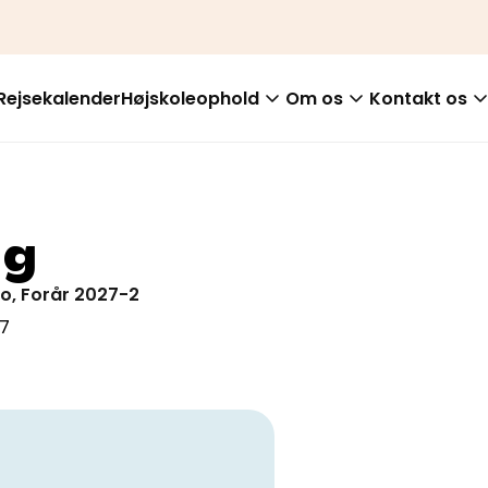
Rejsekalender
Højskoleophold
Om os
Kontakt os
ng
co, Forår 2027-2
27