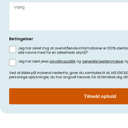
Betingelser
Jeg har sikret mig at ovenstående informationer er 100% identis
alle navne med for en sikkerheds skyld)*
Jeg har læst jeres
privatlivspolitik
og
generelle bestemmelser
og
Ved at klikke på indsend nedenfor, giver du samtykke til at, HØJ
personlige oplysninger, du har angivet herover, for at tilmelde dig di
Tilmeld ophold