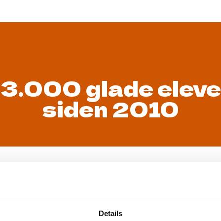
+3.000 glade eleve
siden 2010
7%
+3.000
JSKOLENDK (2025)
Glade og skønne elever
Højs
Details