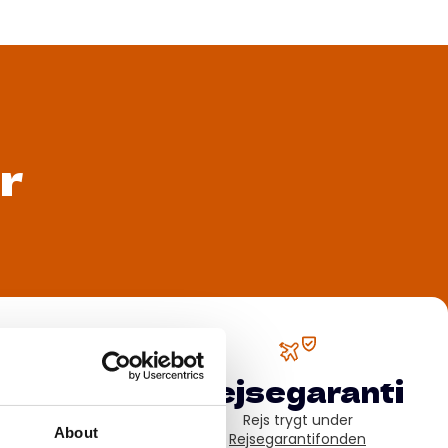
r
2010
Rejsegaranti
kole i udlandet siden
Rejs trygt under
About
Rejsegarantifonden