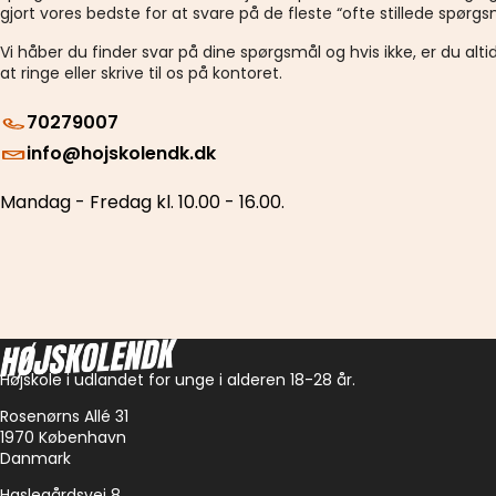
gjort vores bedste for at svare på de fleste “ofte stillede spørgs
Vi håber du finder svar på dine spørgsmål og hvis ikke, er du alt
at ringe eller skrive til os på kontoret.
70279007
info@hojskolendk.dk
Mandag - Fredag kl. 10.00 - 16.00.
Højskole i udlandet for unge i alderen 18-28 år.
Rosenørns Allé 31
1970 København
Danmark
Haslegårdsvej 8