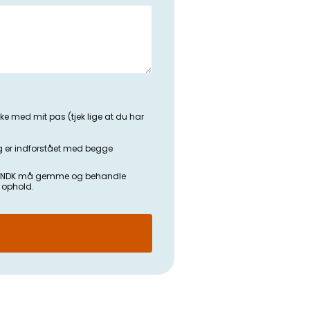
ke med mit pas (tjek lige at du har
 er indforstået med begge
SKOLENDK må gemme og behandle
t ophold.