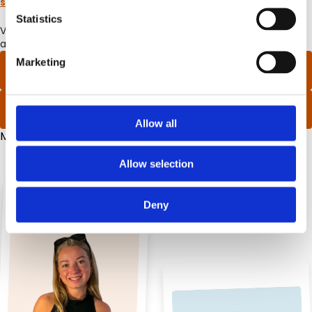
spørgsmål
herunder.
Statistics
Vi håber du finder svar på dine spørgsmål og hvis ikke, er du
altid velkommen til at ringe eller skrive til os på kontoret.
Marketing
70279007
info@hojskolendk.dk
Allow all
Mandag - Fredag kl. 10.00 - 16.00.
Allow selection
Deny