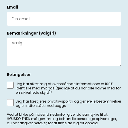
Email
Bemærkninger (valgfri)
Betingelser
Jeg har sikret mig at ovenstående informationer er 100%
identiske med mit pas (tjek lige at du har alle navne med for
en sikkerheds skyld)*
Jeg har læst jeres
privatlivspolitik
og
generelle bestemmelser
og er indforstået med begge
Ved at klikke på indsend nedenfor, giver du samtykke til at,
HØJSKOLENDK må gemme og behandle personlige oplysninger,
du har angivet herover, for at tilmelde dig dit ophold.