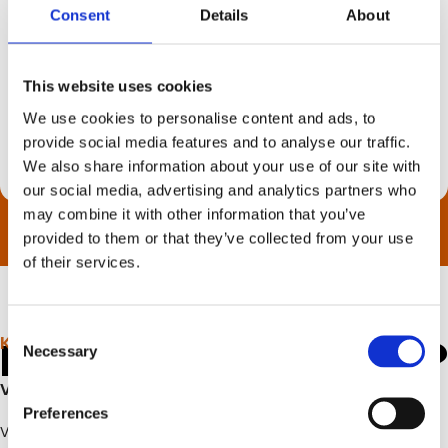
Consent
Details
About
Højskole i udlandet siden
This website uses cookies
Rejsegaranti
We use cookies to personalise content and ads, to
provide social media features and to analyse our traffic.
Rejs trygt under
Rejsegarantifonden
We also share information about your use of our site with
our social media, advertising and analytics partners who
may combine it with other information that you’ve
provided to them or that they’ve collected from your use
of their services.
Consent
Har du spørgsmål?
KONTAKT OS
Necessary
Selection
Vi sidder klar til at hjælpe dig!
Preferences
Vi har gjort vores bedste for at svare på de fleste
ofte stillede