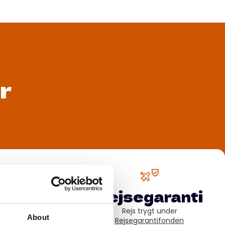
r
2010
Rejsegaranti
kole i udlandet siden
Rejs trygt under
About
Rejsegarantifonden