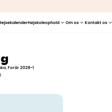
Rejsekalender
Højskoleophold
Om os
Kontakt os
ng
nka, Forår 2028-1
8