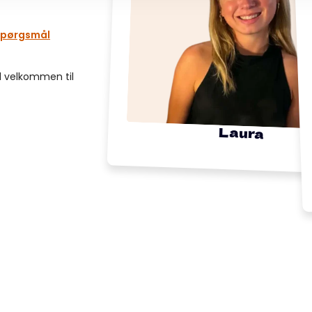
 spørgsmål
id velkommen til
Laura