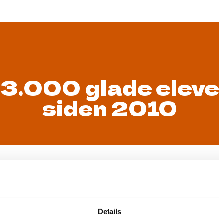
+3.000 glade eleve
siden 2010
7%
+3.000
JSKOLENDK (2025)
Glade og skønne elever
Højs
Details