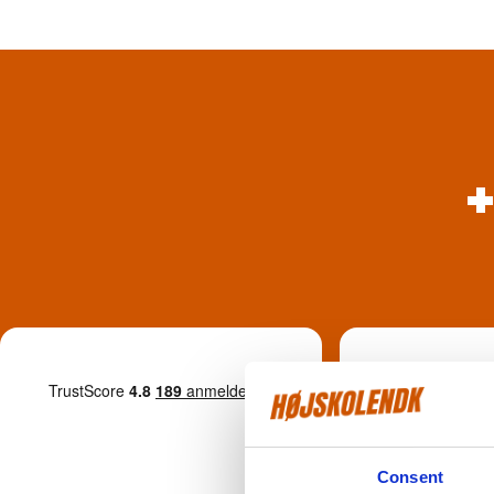
9
Anbefaler HØ
Consent