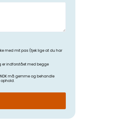
ke med mit pas (tjek lige at du har
 er indforstået med begge
SKOLENDK må gemme og behandle
t ophold.