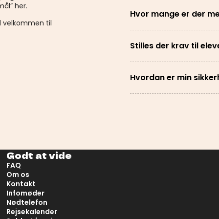
mål” her.
Hvor mange er der me
id velkommen til
Stilles der krav til ele
Hvordan er min sikker
Godt at vide
FAQ
Om os
Kontakt
Infomøder
Nødtelefon
Rejsekalender