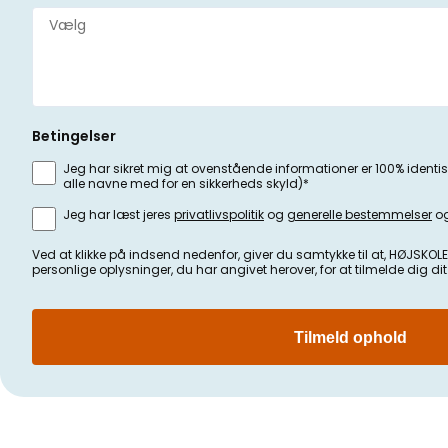
Betingelser
Jeg har sikret mig at ovenstående informationer er 100% identis
alle navne med for en sikkerheds skyld)*
Jeg har læst jeres
privatlivspolitik
og
generelle bestemmelser
og
Ved at klikke på indsend nedenfor, giver du samtykke til at, HØJ
personlige oplysninger, du har angivet herover, for at tilmelde dig di
Tilmeld ophold