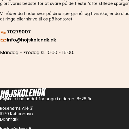
gjort vores bedste for at svare på de fleste “ofte stillede spørgs
Vi håber du finder svar på dine spørgsmål og hvis ikke, er du alt
at ringe eller skrive til os på kontoret.
70279007
info@hojskolendk.dk
Mandag - Fredag kl. 10.00 - 16.00.
Højskole i udlandet for unge i alderen 18-28 år.
Rosenørns Allé 31
1970 København
Danmark
Haslegårdsvej 8