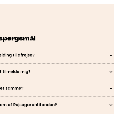
 spørgsmål
lding til afrejse?
t tilmelde mig?
 det samme?
em af Rejsegarantifonden?