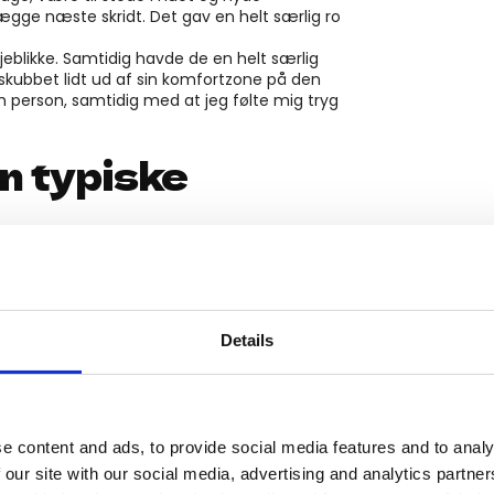
ægge næste skridt. Det gav en helt særlig ro
jeblikke. Samtidig havde de en helt særlig
g skubbet lidt ud af sin komfortzone på den
 person, samtidig med at jeg følte mig tryg
n typiske
ommunikation, fordi jeg gerne ville lære
g andre menneskers reaktioner. Jeg har aldrig
l at sidde stille på en stol i flere timer. Men
Details
kke som normal skole, fordi alt var så ægte,
 rum med tryghed, ro og plads til alle
sidder i dag tilbage med en kæmpe
 er værktøjer og refleksioner, jeg bruger i
e content and ads, to provide social media features and to analy
 our site with our social media, advertising and analytics partn
at være i nuet og vise og snakke højt