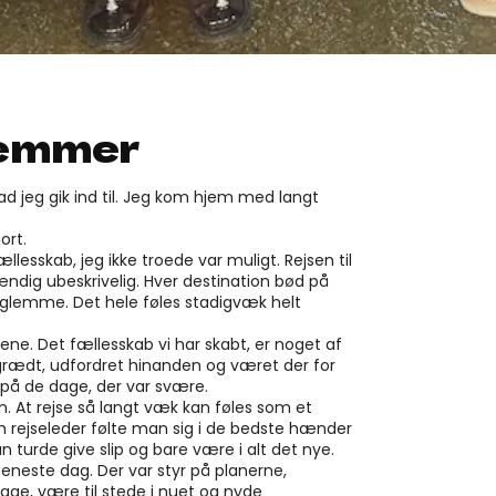
glemmer
 jeg gik ind til. Jeg kom hjem med langt
ort.
lesskab, jeg ikke troede var muligt. Rejsen til
tændig ubeskrivelig. Hver destination bød på
t glemme. Det hele føles stadigvæk helt
kene. Det fællesskab vi har skabt, er noget af
 grædt, udfordret hinanden og været der for
 på de dage, der var svære.
. At rejse så langt væk kan føles som et
rejseleder følte man sig i de bedste hænder
an turde give slip og bare være i alt det nye.
 eneste dag. Der var styr på planerne,
age, være til stede i nuet og nyde