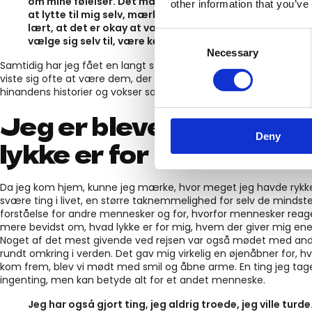
om mine følelser. Det må jeg bare sige, at jeg er blevet 
other information that you’ve
at lytte til mig selv, mærke hvad jeg har brug for og st
lært, at det er okay at være ærlig omkring, hvordan man 
Consent
vælge sig selv til, være ked af det, tage pauser og aflys
Necessary
Selection
Samtidig har jeg fået en langt større forståelse for andre menn
viste sig ofte at være dem, der gav allermest, fordi man lærte, a
hinandens historier og vokser sammen.
Jeg er blevet mere bev
Deny
lykke er for mig.
Da jeg kom hjem, kunne jeg mærke, hvor meget jeg havde rykk
svære ting i livet, en større taknemmelighed for selv de mindst
forståelse for andre mennesker og for, hvorfor mennesker reager
mere bevidst om, hvad lykke er for mig, hvem der giver mig energ
Noget af det mest givende ved rejsen var også mødet med andre
rundt omkring i verden. Det gav mig virkelig en øjenåbner for, hv
kom frem, blev vi mødt med smil og åbne arme. En ting jeg tager 
ingenting, men kan betyde alt for et andet menneske.
Jeg har også gjort ting, jeg aldrig troede, jeg ville turd