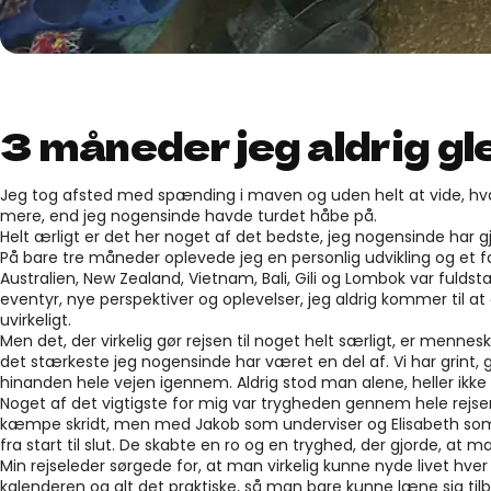
3 måneder jeg aldrig 
Jeg tog afsted med spænding i maven og uden helt at vide, hvad
mere, end jeg nogensinde havde turdet håbe på.
Helt ærligt er det her noget af det bedste, jeg nogensinde har gj
På bare tre måneder oplevede jeg en personlig udvikling og et fæl
Australien, New Zealand, Vietnam, Bali, Gili og Lombok var fulds
eventyr, nye perspektiver og oplevelser, jeg aldrig kommer til a
uvirkeligt.
Men det, der virkelig gør rejsen til noget helt særligt, er mennes
det stærkeste jeg nogensinde har været en del af. Vi har grint,
hinanden hele vejen igennem. Aldrig stod man alene, heller ikke
Noget af det vigtigste for mig var trygheden gennem hele rejsen
kæmpe skridt, men med Jakob som underviser og Elisabeth som 
fra start til slut. De skabte en ro og en tryghed, der gjorde, at m
Min rejseleder sørgede for, at man virkelig kunne nyde livet hver
kalenderen og alt det praktiske, så man bare kunne læne sig tilb