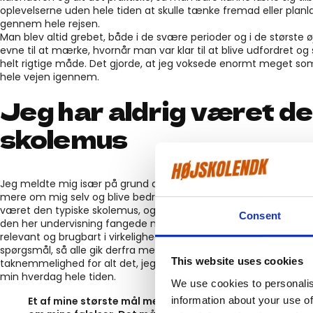
oplevelserne uden hele tiden at skulle tænke fremad eller planl
gennem hele rejsen.
Man blev altid grebet, både i de svære perioder og i de største ø
evne til at mærke, hvornår man var klar til at blive udfordret o
helt rigtige måde. Det gjorde, at jeg voksede enormt meget som
hele vejen igennem.
Jeg har aldrig været de
skolemus
Jeg meldte mig især på grund af fagene personlig udvikling og k
mere om mig selv og blive bedre til at forstå både mine egne o
været den typiske skolemus, og jeg har bestemt aldrig været god ti
Consent
den her undervisning fangede mig hver eneste gang. Det føltes i
relevant og brugbart i virkeligheden. Jakob formåede at skabe et
spørgsmål, så alle gik derfra med ny viden og forståelse. Jeg 
This website uses cookies
taknemmelighed for alt det, jeg har fået med mig hjem, fordi det
min hverdag hele tiden.
We use cookies to personalis
information about your use of
Et af mine største mål med rejsen var at blive bedre til 