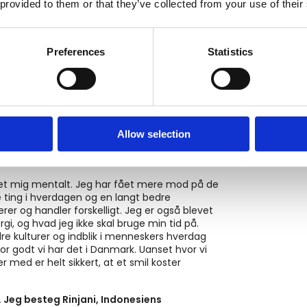
meget bedre til. Jeg er blevet bedre til
 provided to them or that they’ve collected from your use of their
å ved de følelser, der kommer. Jeg har
har det. Det er okay at sige fra,
e, når man har brug for det.
Preferences
Statistics
esker og for livet generelt. De svære dage
t man ikke er alene, og fordi man spejler sig i
idst om, hvad
Allow selection
et mig mentalt. Jeg har fået mere mod på de
e ting i hverdagen og en langt bedre
er og handler forskelligt. Jeg er også blevet
i, og hvad jeg ikke skal bruge min tid på.
 kulturer og indblik i menneskers hverdag
or godt vi har det i Danmark. Uanset hvor vi
med er helt sikkert, at et smil koster
e. Jeg besteg Rinjani, Indonesiens