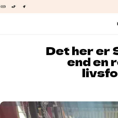
Det her er
end en r
livsf