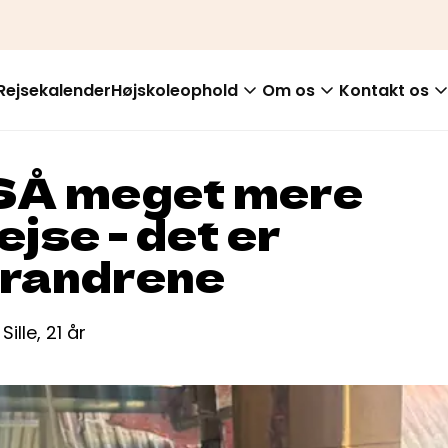
Rejsekalender
Højskoleophold
Om os
Kontakt os
 SÅ meget mere
ejse - det er
orandrene
Sille, 21 år