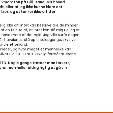
lvmaraton på Gili i sand. Mit hoved
, eller at jeg ikke kunne klare det.
or, og at tanker ikke altid er
g ikke alt. Intet kan beskrive alle de minder,
 en følelse af, at intet kan slå mig ud, og at
e have mere af det hele. Jeg ville surfe dagen
 havaianas, stå op til solopgange, skydive,
tvivle et sekund.
 måneder, og hvor meget et menneske kan
hvilket HØJSKOLENDK virkelig formår at skabe.
AFSTED. Nogle gange træder man forkert,
rer man heller aldrig rigtig at gå sin
.