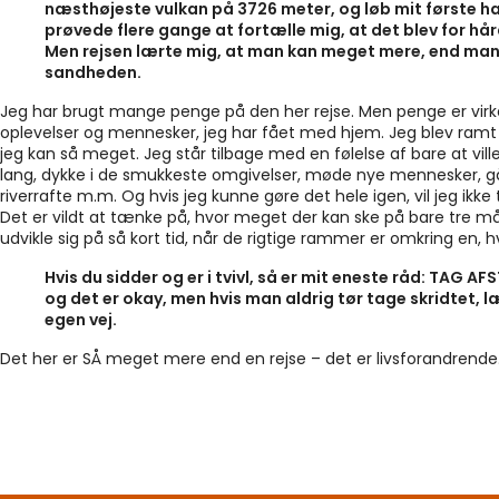
næsthøjeste vulkan på 3726 meter, og løb mit første ha
prøvede flere gange at fortælle mig, at det blev for hårdt
Men rejsen lærte mig, at man kan meget mere, end man tr
sandheden.
Jeg har brugt mange penge på den her rejse. Men penge er virkeli
oplevelser og mennesker, jeg har fået med hjem. Jeg blev ramt af
jeg kan så meget. Jeg står tilbage med en følelse af bare at vill
lang, dykke i de smukkeste omgivelser, møde nye mennesker, gå i
riverrafte m.m. Og hvis jeg kunne gøre det hele igen, vil jeg ikke 
Det er vildt at tænke på, hvor meget der kan ske på bare tre
udvikle sig på så kort tid, når de rigtige rammer er omkring en, 
Hvis du sidder og er i tvivl, så er mit eneste råd: TAG 
og det er okay, men hvis man aldrig tør tage skridtet, læ
egen vej.
Det her er SÅ meget mere end en rejse – det er livsforandrende