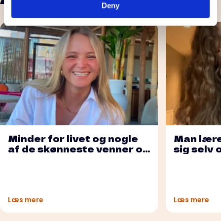
Deny
Minder for livet og nogle
Man lær
af de skønneste venner og
sig selv 
veninder
Læs mere
Læs mere