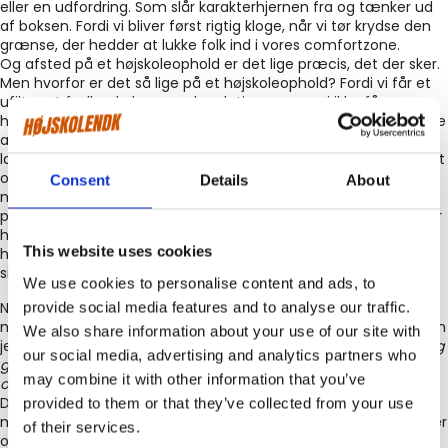
eller en udfordring. Som slår karakterhjernen fra og tænker ud
af boksen. Fordi vi bliver først rigtig kloge, når vi tør krydse den
grænse, der hedder at lukke folk ind i vores comfortzone.
Og afsted på et højskoleophold er det lige præcis, det der sker.
Men hvorfor er det så lige på et højskoleophold? Fordi vi får et
ufiltreret fællesskab og nogle relationer, som vi ikke får
herhjemme. Fordi de venskaber vi får omme på den anden side
af jorden, indeholder en stabilitet, tryghed og en helt speciel
lærdom. Vi kan sammen bunde på dybt vand. Der er lagt noget
oven i de relationer, vi får til mennesker, vi rejser med på den
Consent
Details
About
måde. Det er motiverende at være et sted, hvor der er total
plads til at være dig, hvor vi har tid til os selv og hvor vi rummer
hinanden. Alt dette blev for mig meget vigtigere lærdom, end
This website uses cookies
hvad man lære om i en bog. Fortolker jeg rigtigt på hvad Pippi
siger, mener jeg, at hun mener det samme.
We use cookies to personalise content and ads, to
Noget som også satte i gang hos mig, var nogle andre
provide social media features and to analyse our traffic.
menneskelige aspekter i Pippis verden – spørgsmål om hvordan
We also share information about your use of our site with
jeg egentlig allerhelst ville leve mit liv;
Hvem er jeg? Hvem vil jeg
our social media, advertising and analytics partners who
gerne være? Hvad gør mig glad? Hvilke mennesker nærer mig
may combine it with other information that you’ve
og hvilke værdier er vigtige for mig at holde fast i?
Der kom et eller andet godt ind i billedet, efter jeg sammen
provided to them or that they’ve collected from your use
med 29 andre støbte et fælles sprog, nogle fællesskabsværdier
of their services.
og ikke mindst bare vågnede op med en nysgerrighed på