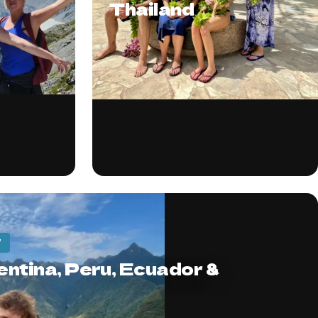
Thailand
7
entina, Peru, Ecuador &