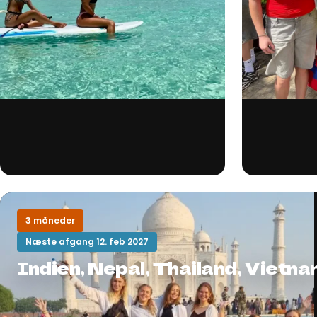
3 måneder
Næste afgang 12. feb 2027
Indien, Nepal, Thailand, Vietna