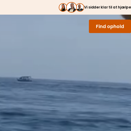
Vi sidder klar til at hjælpe
Find ophold