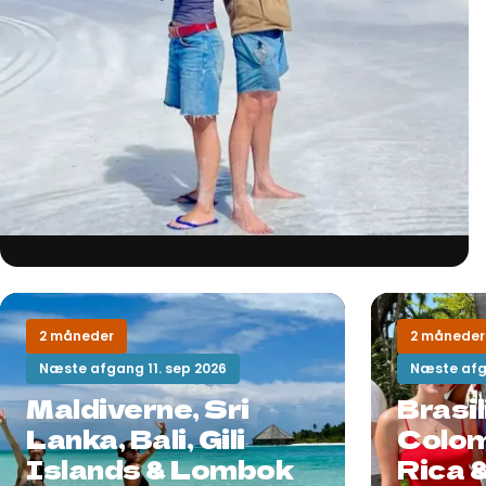
2 måneder
2 måneder
Næste afgang 11. sep 2026
Næste afg
Maldiverne, Sri
Brasil
Lanka, Bali, Gili
Colom
Islands & Lombok
Rica 