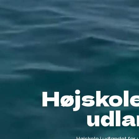
Højskole
udla
Højskole i udlandet for 