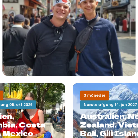
3 måneder
ang 05. okt 2026
Næste afgang 14. jan 2027
ien,
Australien, N
bia, Costa
Zealand, Vie
& Mexico
Bali, Gili Isla