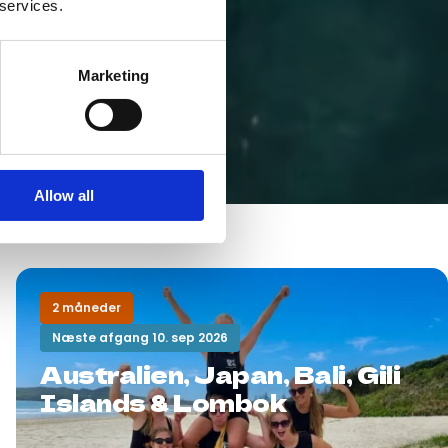
 services.
Marketing
Allow all
2 måneder
Næste afgang 10. sep 2026
Australien, Japan, Bali, Gili
Islands & Lombok