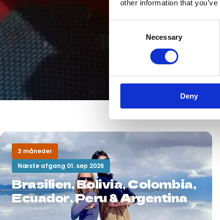
other information that you’ve
Consent
Necessary
Selection
Deny
3 måneder
Næste afgang 01. sep 2026
Brasilien, Bolivia, Colombia,
Ecuador, Peru & Argentina