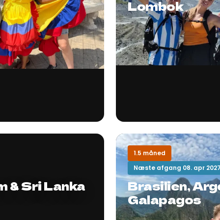
Lombok
1.5 måned
Næste afgang 08. apr 202
m & Sri Lanka
Brasilien, Arg
Galapagos