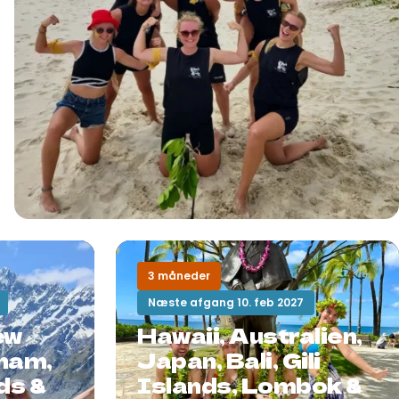
3 måneder
Næste afgang 10. feb 2027
ew
Hawaii, Australien,
tnam,
Japan, Bali, Gili
nds &
Islands, Lombok &