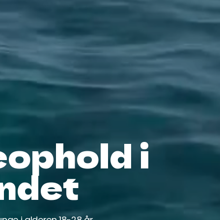
ophold i
ndet
unge i alderen 18-28 år.