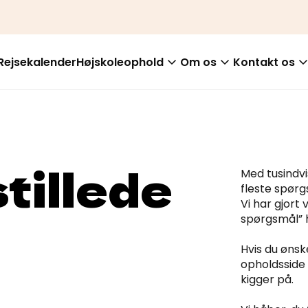
Rejsekalender
Højskoleophold
Om os
Kontakt os
tillede
Med tusindvi
fleste spør
Vi har gjort 
spørgsmål” 
Hvis du ønsk
opholdsside 
kigger på.