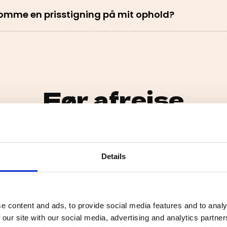
omme en prisstigning på mit ophold?
Før afrejse
der fra tilmelding til afrejse?
Details
øder jeg de andre fra holdet?
e content and ads, to provide social media features and to analy
 our site with our social media, advertising and analytics partn
 med visum & andre indrejsedokumenter?