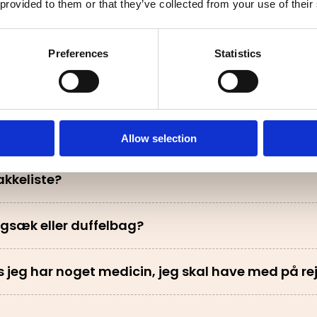
 provided to them or that they’ve collected from your use of their
cciner skal jeg have?
Preferences
Statistics
have en rejseforsikring?
have afbestillingsforsikring?
Allow selection
akkeliste?
rygsæk eller duffelbag?
s jeg har noget medicin, jeg skal have med på re