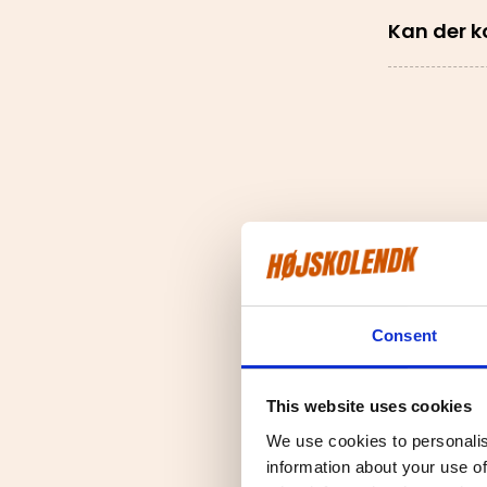
Kan der k
Hvad sker 
Consent
Hvornår m
This website uses cookies
We use cookies to personalis
information about your use of
Hjælper I