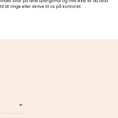
finder svar på dine spørgsmål og hvis ikke, er du altid
 at ringe eller skrive til os på kontoret.