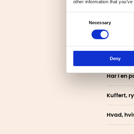
other information that you’ve
Consent
Hvilke va
Necessary
Selection
Skal man 
Skal man 
Deny
Har I en p
Kuffert, 
Hvad, hvi